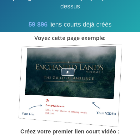
dessus
59 896
liens courts déjà créés
Voyez cette page exemple: